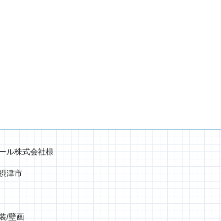
ール株式会社様
摂津市
装/壁画