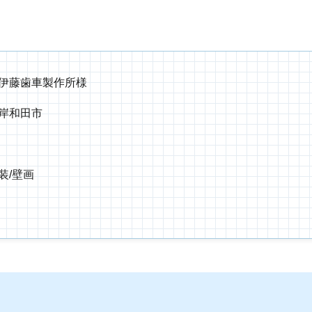
伊藤歯車製作所様
岸和田市
装/壁画