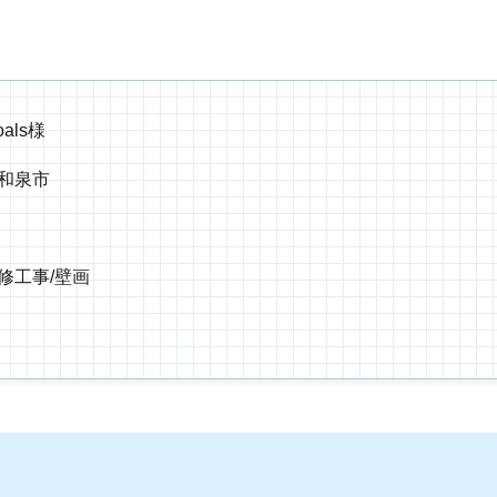
oals様
和泉市
修工事/壁画